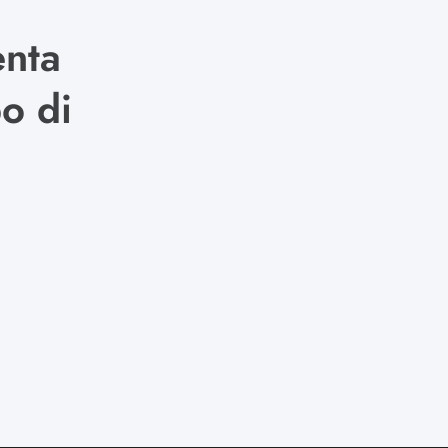
enta
po di