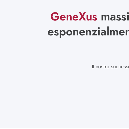
GeneXus
massi
esponenzialmente
Il nostro success